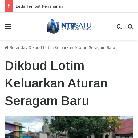
Beda Tempat Penahanan Didik dan Malaungi, Kejari Bima: Alasan Keamanan
Menu
Switch
Ca
Beranda
/
Dikbud Lotim Keluarkan Aturan Seragam Baru
Dikbud Lotim
Keluarkan Aturan
Seragam Baru