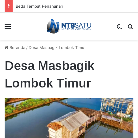
Beda Tempat Penahanan Didik dan Malaungi, Kejari Bima: Alasan Keamanan
Menu
Switch
Ca
Beranda
/
Desa Masbagik Lombok Timur
Desa Masbagik
Lombok Timur