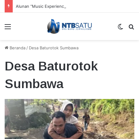
Alunan “Music Experience” Dorong UMKM dan Tenun Lokal
Menu
Switch
Ca
Beranda
/
Desa Baturotok Sumbawa
Desa Baturotok
Sumbawa