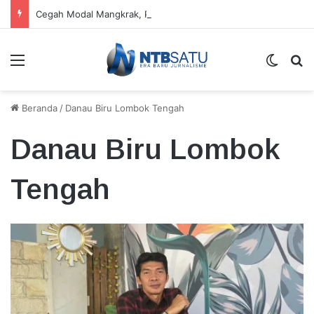
Cegah Modal Mangkrak, Peternak KSB Mulai Skema Agribisnis Bergulir
Menu
Switch
Ca
Beranda
/
Danau Biru Lombok Tengah
Danau Biru Lombok
Tengah