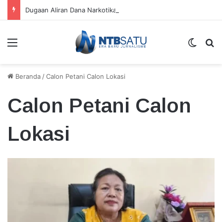
Dugaan Aliran Dana Narkotika Eks Kapolres Bima Kota, Saksi Ungkap Penyerahan Koper Hitam
Menu
Switch
Ca
Beranda
/
Calon Petani Calon Lokasi
Calon Petani Calon
Lokasi