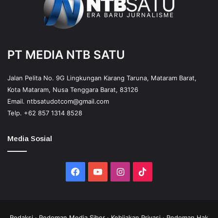
PT MEDIA NTB SATU
Jalan Pelita No. 9G Lingkungan Karang Taruna, Mataram Barat,
Kota Mataram, Nusa Tenggara Barat, 83126
Email.
ntbsatudotcom@gmail.com
Telp.
+62 857 1314 8528
Media Sosial
Facebook
YouTube
Instagram
TikTok
Redaksi
·
Pedoman Media Siber
·
Kebijakan Privasi
·
Pedoman Hak