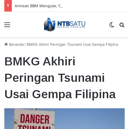
Antrean BBM Mengular, Pengendara Motor di Praya Pilih Beli Eceran Meski Lebih Mahal
Menu
Switch
Ca
Beranda
/
BMKG Akhiri Peringan Tsunami Usai Gempa Filipina
BMKG Akhiri
Peringan Tsunami
Usai Gempa Filipina