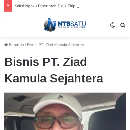
Saksi Ngaku Diperintah Didik Titip Koper Berat dan HP Mati ke Pegawai Bank
Menu
Switch
Ca
Beranda
/
Bisnis PT. Ziad Kamula Sejahtera
Bisnis PT. Ziad
Kamula Sejahtera