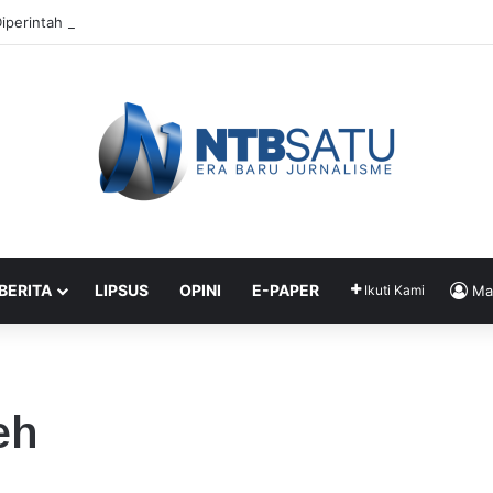
iperintah Didik Titip Koper Berat dan HP Mati ke Pegawai Bank
 BERITA
LIPSUS
OPINI
E-PAPER
Ikuti Kami
Ma
eh