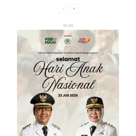
Halaman
Halaman
Sebelumnya
Selanjutnya
IKLAN