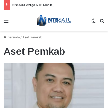
628.500 Warga NTB Masih Hidup di Bawah Garis Kemiskinan
Menu
Switch
Ca
Beranda
/
Aset Pemkab
Aset Pemkab