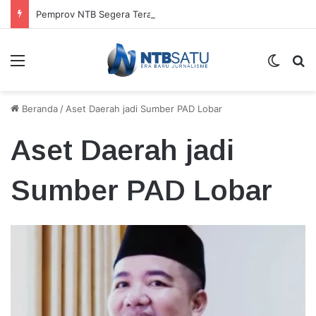
Pemprov NTB Segera Terapkan Manajemen Talenta, Pengisian Jabatan Tak Lagi Andalkan Seleksi Terbuka
Menu
Switch
Ca
Beranda
/
Aset Daerah jadi Sumber PAD Lobar
Aset Daerah jadi
Sumber PAD Lobar