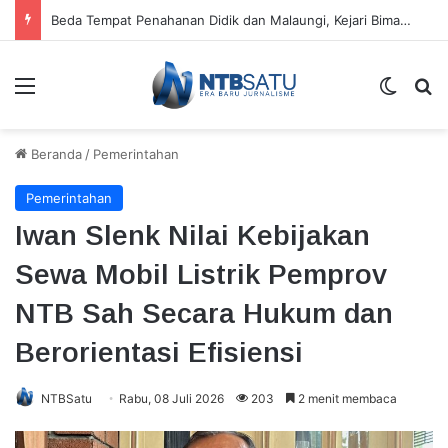
Beda Tempat Penahanan Didik dan Malaungi, Kejari Bima: Alasan Keamanan
Menu
Switch
Ca
Beranda
/
Pemerintahan
Pemerintahan
Iwan Slenk Nilai Kebijakan
Sewa Mobil Listrik Pemprov
NTB Sah Secara Hukum dan
Berorientasi Efisiensi
NTBSatu
Rabu, 08 Juli 2026
203
2 menit membaca