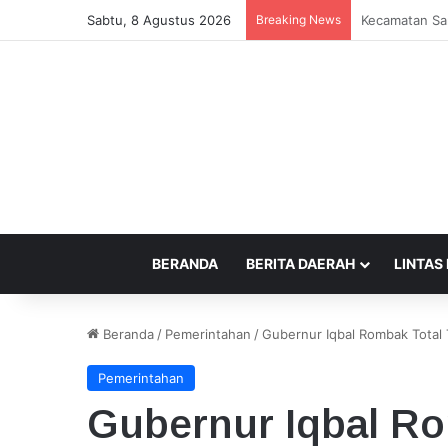
Sabtu, 8 Agustus 2026
Breaking News
Alunan “Musi
BERANDA
BERITA DAERAH
LINTAS
Beranda
/
Pemerintahan
/
Gubernur Iqbal Rombak Total 
Pemerintahan
Gubernur Iqbal Ro