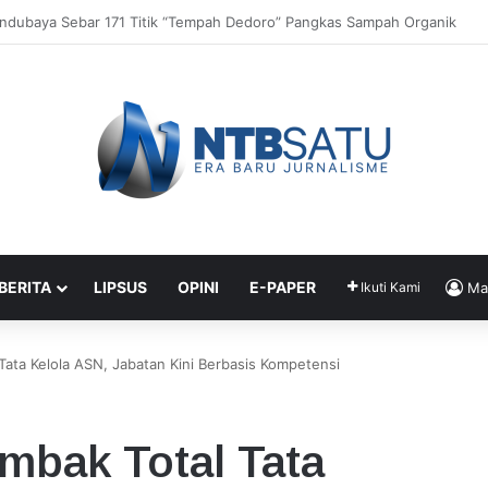
c Experience” Dorong UMKM dan Tenun Lokal
 BERITA
LIPSUS
OPINI
E-PAPER
Ikuti Kami
Ma
Tata Kelola ASN, Jabatan Kini Berbasis Kompetensi
mbak Total Tata