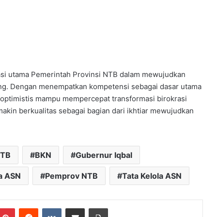
dasi utama Pemerintah Provinsi NTB dalam mewujudkan
saing. Dengan menempatkan kompetensi sebagai dasar utama
 optimistis mampu mempercepat transformasi birokrasi
akin berkualitas sebagai bagian dari ikhtiar mewujudkan
NTB
BKN
Gubernur Iqbal
la ASN
Pemprov NTB
Tata Kelola ASN
mblr
Pinterest
Reddit
VKontakte
Bagikan Lewat Email
Cetak