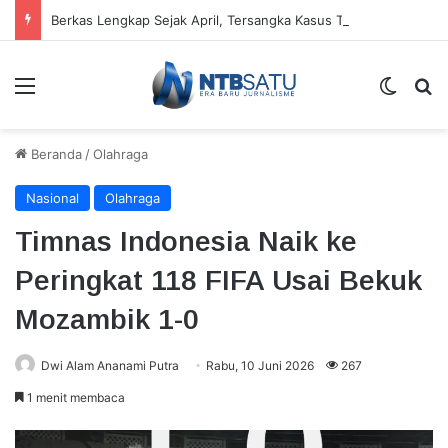
Berkas Lengkap Sejak April, Tersangka Kasus Tambang Emas Sekotong Belum Juga Diserahkan
Menu
Switch
Ca
Beranda
/
Olahraga
Nasional
Olahraga
Timnas Indonesia Naik ke
Peringkat 118 FIFA Usai Bekuk
Mozambik 1-0
Dwi Alam Ananami Putra
Rabu, 10 Juni 2026
267
1 menit membaca