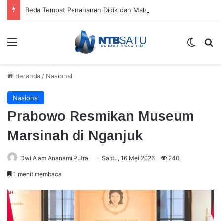
Beda Tempat Penahanan Didik dan Malaungi, Kejari Bima: Alasan Keamanan
Menu
Switch
Ca
Beranda
/
Nasional
Nasional
Prabowo Resmikan Museum
Marsinah di Nganjuk
Dwi Alam Ananami Putra
Sabtu, 16 Mei 2026
240
1 menit membaca