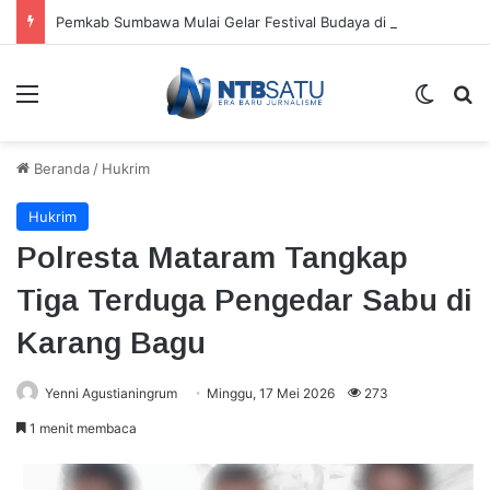
Pemkab Sumbawa Mulai Gelar Festival Budaya di Setiap Kecamatan, Moyo Hilir Jadi Pembuka
Menu
Switch
Ca
Beranda
/
Hukrim
Hukrim
Polresta Mataram Tangkap
Tiga Terduga Pengedar Sabu di
Karang Bagu
Yenni Agustianingrum
Minggu, 17 Mei 2026
273
1 menit membaca