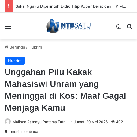
Saksi Ngaku Diperintah Didik Titip Koper Berat dan HP Mati ke Pegawai Bank
Menu
Switch
Ca
Beranda
/
Hukrim
Hukrim
Unggahan Pilu Kakak
Mahasiswi Unram yang
Meninggal di Kos: Maaf Gagal
Menjaga Kamu
Malinda Ratnayu Pratama Futri
Jumat, 29 Mei 2026
402
1 menit membaca