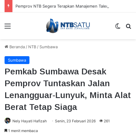
Pemprov NTB Segera Terapkan Manajemen Talenta, Pengisian Jabatan Tak Lagi Andalkan Seleksi Terbuka
Menu
Switch
Ca
Beranda
/
NTB
/
Sumbawa
Sumbawa
Pemkab Sumbawa Desak
Pemprov Tuntaskan Jalan
Lenangguar-Lunyuk, Minta Alat
Berat Tetap Siaga
Nely Hayati Hafizah
Senin, 23 Februari 2026
261
1 menit membaca