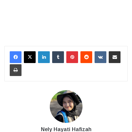
LinkedIn
Tumblr
Pinterest
Reddit
VKontakte
Bagikan Lewat Email
Cetak
Nely Hayati Hafizah