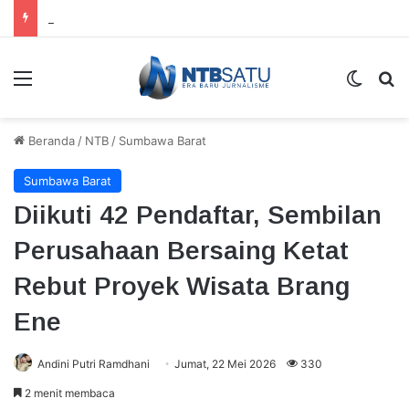
Dinkes Lombok Tengah Gencarkan Tracing TBC, Warga Batuk Dua Pekan Diminta Segera Periksa
Menu
Switch
Ca
Beranda
/
NTB
/
Sumbawa Barat
Sumbawa Barat
Diikuti 42 Pendaftar, Sembilan
Perusahaan Bersaing Ketat
Rebut Proyek Wisata Brang
Ene
Andini Putri Ramdhani
Jumat, 22 Mei 2026
330
2 menit membaca