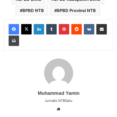
BPBD NTB
BPBD Provinsi NTB
LinkedIn
Tumblr
Pinterest
Reddit
VKontakte
Bagikan Lewat Email
Cetak
Muhammad Yamin
Jurnalis NTBSatu
Website