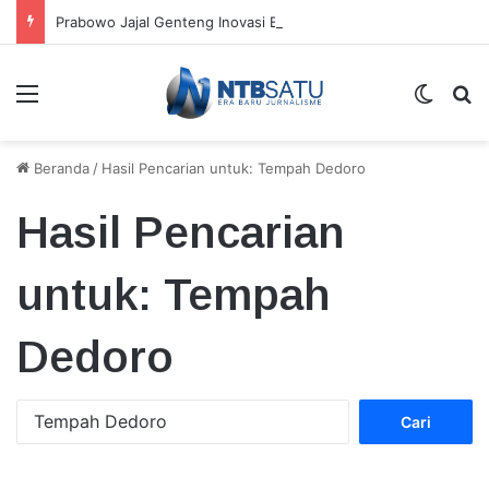
Prabowo Jajal Genteng Inovasi BRIN, Tahan Banting Meski Dilempar dan Diinjak
Menu
Switch
Ca
Beranda
/
Hasil Pencarian untuk: Tempah Dedoro
Hasil Pencarian
untuk:
Tempah
Dedoro
Cari
untuk: