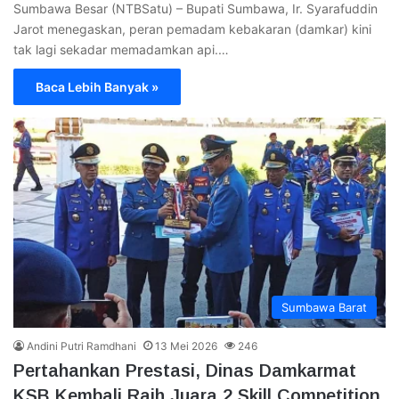
Sumbawa Besar (NTBSatu) – Bupati Sumbawa, Ir. Syarafuddin
Jarot menegaskan, peran pemadam kebakaran (damkar) kini
tak lagi sekadar memadamkan api.…
Baca Lebih Banyak »
Sumbawa Barat
Andini Putri Ramdhani
13 Mei 2026
246
Pertahankan Prestasi, Dinas Damkarmat
KSB Kembali Raih Juara 2 Skill Competition