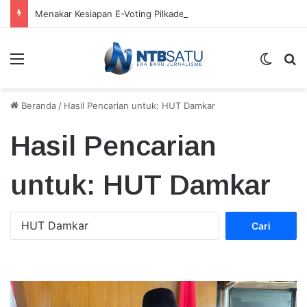
Menakar Kesiapan E-Voting Pilkades di Sumbawa Barat
Menu
Switch
Ca
Beranda
/
Hasil Pencarian untuk: HUT Damkar
Hasil Pencarian
untuk:
HUT Damkar
Cari
untuk: