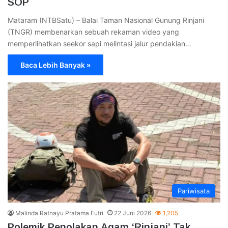
SOP
Mataram (NTBSatu) – Balai Taman Nasional Gunung Rinjani
(TNGR) membenarkan sebuah rekaman video yang
memperlihatkan seekor sapi melintasi jalur pendakian…
Baca Lebih Banyak »
Pariwisata
Malinda Ratnayu Pratama Futri
22 Juni 2026
1,205
Polemik Penolakan Agam ‘Rinjani’ Tak