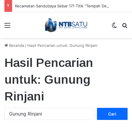
Kecamatan Sandubaya Sebar 171 Titik “Tempah Dedoro” Pangkas Sampah Organik
Menu
Switch
Ca
Beranda
/
Hasil Pencarian untuk: Gunung Rinjani
Hasil Pencarian
untuk:
Gunung
Rinjani
Cari
untuk: