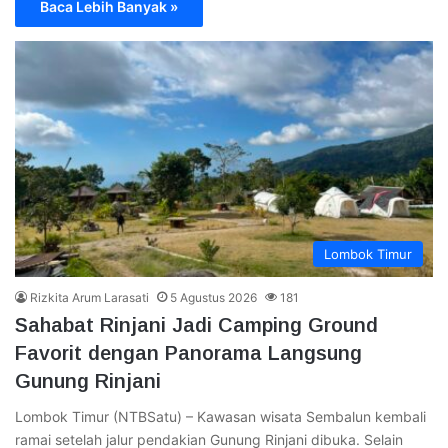
Baca Lebih Banyak »
Lombok Timur
Rizkita Arum Larasati
5 Agustus 2026
181
Sahabat Rinjani Jadi Camping Ground
Favorit dengan Panorama Langsung
Gunung Rinjani
Lombok Timur (NTBSatu) – Kawasan wisata Sembalun kembali
ramai setelah jalur pendakian Gunung Rinjani dibuka. Selain