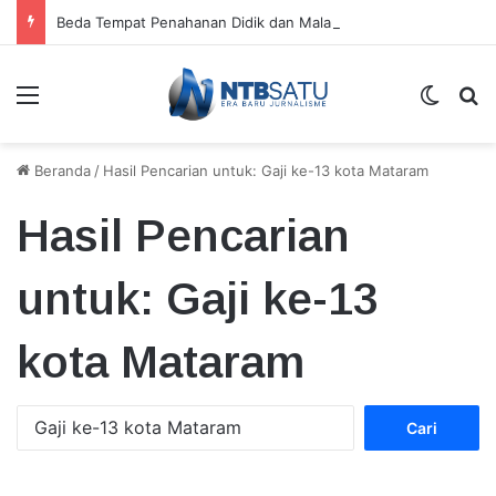
Beda Tempat Penahanan Didik dan Malaungi, Kejari Bima: Alasan Keamanan
Menu
Switch
Ca
Beranda
/
Hasil Pencarian untuk: Gaji ke-13 kota Mataram
Hasil Pencarian
untuk:
Gaji ke-13
kota Mataram
Cari
untuk: